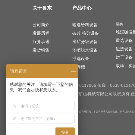
关于鲁东
产品中心
泵类
输送给料设备
公司简介
堆浸碳浸
破碎
筛分设备
发展历程
重选设备
磨矿分级设备
服务承诺
磁选设备
浓缩脱水设备
发货锦集
烘干设备
浮选设备
取样、实
搅拌槽
请您留言
感谢您的关注，请填写一下您的信
电话：0535-8117966 传真：0535-8111
息，我们会尽快和您联系。
Copyright ©招远市鲁东矿山机械有限公司版权所
如果还有“极限化违禁词”用在本公司网页内，本公司申明其全部失效。所有访问本
提交