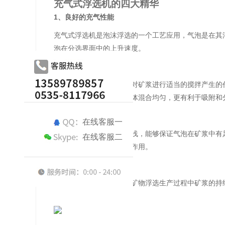
充气式浮选机的四大精华
1、良好的充气性能
充气式浮选机是泡沫浮选的一个工艺应用，气泡是在其
泡在分选界面中的上升速度。
2、适当的搅拌强度
搅拌的针对对象是矿浆，对矿浆进行适当的搅拌产生的
粒的分散，使得矿粒和气体混合均匀，更有利于吸附和
3、平稳的泡沫区
在线客服一
充气式浮选机的槽体并不浅，能够保证气泡在矿浆中有
在线客服二
淀入矿浆，进行二次富集作用。
4、连续工作且调节方便
充气式浮选机为了适应在矿物浮选生产过程中矿浆的持