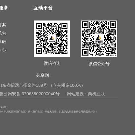
服务
互动平台
方案
总包
承诺
中心
微信咨询
微信公众号
分享到：
com 地址：山东省招远市招金路189号 （立交桥东100米）
鲁公网安备 37068502000040号
网站建设：商机互联
限化词汇
反《中华人民共和国广告法》或《新广告法》等相关法律，以及以此来索要赔偿等的恶意行为！