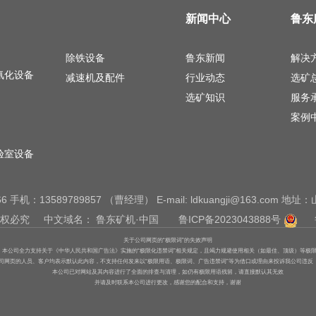
新闻中心
鲁东
除铁设备
鲁东新闻
解决
氰化设备
减速机及配件
行业动态
选矿
选矿知识
服务
案例
验室设备
766 手机：13589789857 （曹经理） E-mail: ldkuangji@163.
有,侵权必究 中文域名：
鲁东矿机·中国
鲁ICP备2023043888号
关于公司网页的“极限词”的失效声明
本公司全力支持关于《中华人民共和国广告法》实施的“极限化违禁词”相关规定，且竭力规避使用相关（如最佳、顶级）等极
公司网页的人员、客户均表示默认此内容，不支持任何发来以“极限用语、极限词、广告违禁词”等为借口或理由来投诉我公司违
本公司已对网站及其内容进行了全面的排查与清理，如仍有极限用语残留，请直接默认其无效
并请及时联系本公司进行更改，感谢您的配合和支持，谢谢