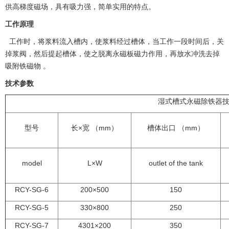
供高梯度磁场，具有吸力强，简单实用的特点。
工作原理
工作时，将浆料流入槽内，使浆料经过槽体，当工作一段时间后，关
掉浆阀，然后提起槽体，使之脱离永磁板磁力作用，再放水冲洗去掉
吸附铁磁物 。
技术参数
湿式槽式永磁除铁器
型号
长×宽 （mm）
槽体出口 （mm）
model
L×W
outlet of the tank
RCY-SG-6
200×500
150
RCY-SG-5
330×800
250
RCY-SG-7
4301×200
350