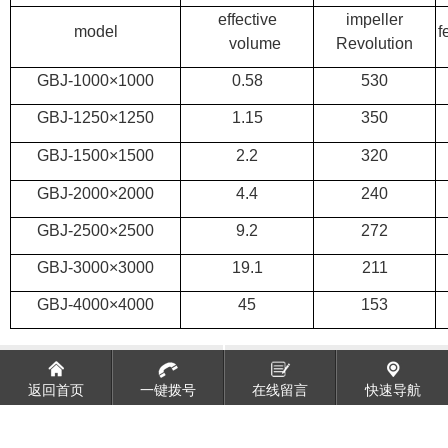
effective
impeller
model
f
volume
Revolution
GBJ-1000×1000
0.58
530
GBJ-1250×1250
1.15
350
GBJ-1500×1500
2.2
320
GBJ-2000×2000
4.4
240
GBJ-2500×2500
9.2
272
GBJ-3000×3000
19.1
211
GBJ-4000×4000
45
153
RJW药剂搅拌槽
XJK(A型)浮选机
返回首页
一键拨号
在线留言
快速导航