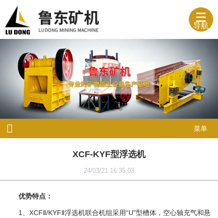
导航
菜单
XCF-KYF型浮选机
24/03/21 16:35:03
优势特点：
1、XCFⅡ/KYFⅡ浮选机联合机组采用“U"型槽体，空心轴充气和悬