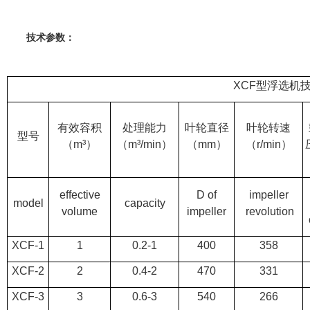
技术参数：
XCF型浮选机
有效容积
处理能力
叶轮直径
叶轮转速
型号
（m³）
（m³/min）
（mm）
（r/min）
effective
D of
impeller
model
capacity
volume
impeller
revolution
XCF-1
1
0.2-1
400
358
XCF-2
2
0.4-2
470
331
XCF-3
3
0.6-3
540
266