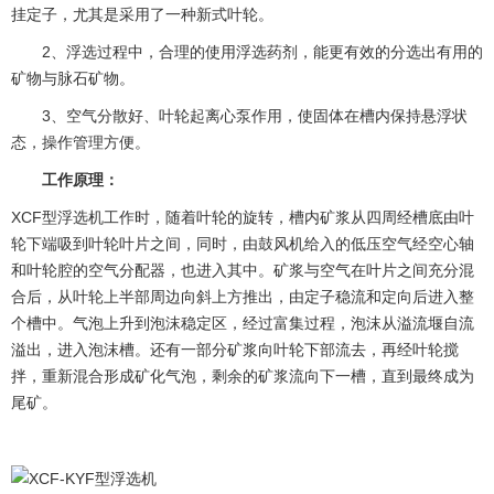
挂定子，尤其是采用了一种新式叶轮。
2、浮选过程中，合理的使用浮选药剂，能更有效的分选出有用的
矿物与脉石矿物。
3、空气分散好、叶轮起离心泵作用，使固体在槽内保持悬浮状
态，操作管理方便。
工作原理：
XCF型浮选机工作时，随着叶轮的旋转，槽内矿浆从四周经槽底由叶
轮下端吸到叶轮叶片之间，同时，由鼓风机给入的低压空气经空心轴
和叶轮腔的空气分配器，也进入其中。矿浆与空气在叶片之间充分混
合后，从叶轮上半部周边向斜上方推出，由定子稳流和定向后进入整
个槽中。气泡上升到泡沫稳定区，经过富集过程，泡沫从溢流堰自流
溢出，进入泡沫槽。还有一部分矿浆向叶轮下部流去，再经叶轮搅
拌，重新混合形成矿化气泡，剩余的矿浆流向下一槽，直到最终成为
尾矿。