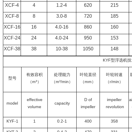
XCF-4
4
1.2-4
620
215
XCF-8
8
3.0-8
720
185
XCF-16
16
4.0-16
860
160
XCF-24
24
4.0-24
950
153
XCF-38
38
10-38
1050
148
KYF型浮选机
有效容积
处理能力
叶轮直径
叶轮转速
型号
（m³）
（m³/min）
（mm）
（r/min）
effective
D of
impeller
a
model
capacity
volume
impeller
revolution
KYF-1
1
0.2-1
400
358