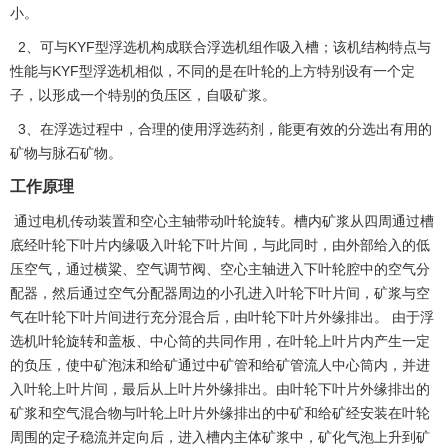
小。
2、可与KYF型浮选机构成联合浮选机组作吸入槽；该机结构特点与
性能与KYF型浮选机相似，不同的是在叶轮的上方特别设有一个定
子，以形成一个特别的负压区，自吸矿浆。
3、在浮选过程中，合理的使用浮选药剂，能更有效的分选出有用的
矿物与脉石矿物。
工作原理
通过电机传动装置和空心主轴带动叶轮旋转。槽内矿浆从四周通过槽
底经叶轮下叶片内缘吸入叶轮下叶片间，与此同时，由外部给入的低
压空气，通过横粱、空气调节阀、空心主轴进入下叶轮腔中的空气分
配器，然后通过空气分配器周边的小孔进入叶轮下叶片间，矿浆与空
气在叶轮下叶片间进行充分混合后，由叶轮下叶片外缘排出。 由于浮
选机叶轮旋转和盖板、中心筒的共同作用，在叶轮上叶片内产生一定
的负压，使中矿泡沫和给矿通过中矿管和给矿管流人中心筒内，并进
入叶轮上叶片间，最后从上叶片外缘排出。由叶轮下叶片外缘排出的
矿浆和空气混合物与叶轮上叶片外缘排出的中矿和给矿经安装在叶轮
周围的定子稳流并定向后，进入槽内主体矿浆中，矿化气泡上升到矿