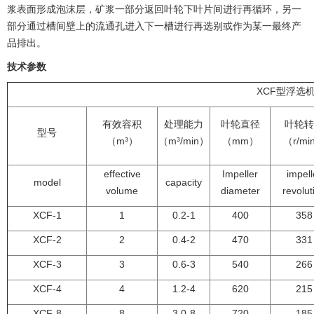
浆表面形成泡沫层，矿浆一部分返回叶轮下叶片间进行再循环，另一
部分通过槽间壁上的流通孔进入下一槽进行再选别或作为某一最终产
品排出。
技术参数
XCF型浮选
有效容积
处理能力
叶轮直径
叶轮转
型号
（m³）
（m³/min）
（mm）
（r/mi
effective
Impeller
impell
model
capacity
volume
diameter
revolut
XCF-1
1
0.2-1
400
358
XCF-2
2
0.4-2
470
331
XCF-3
3
0.6-3
540
266
XCF-4
4
1.2-4
620
215
XCF-8
8
3.0-8
720
185