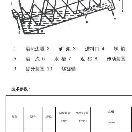
1——溢流边堰 2——矿 浆 3——进料口 4——螺 旋
5——溢 流 6——水 槽 7——返 砂 8——传动装置
9——提升装置 10——螺旋轴
技术参数：
水槽
螺旋直径
螺旋转速
类型
型号
规格
（mm）
（r/min）
water