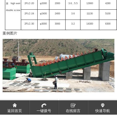
旋 high weir
2FLC-20
φ2000
2000
3.6，5.5
12900
4280
double screw
2FLC-24
φ2400
2400
3.6
11130
5100
2FLC-30
φ3000
3000
3.2
14300
6300
案例图片
FX型水力旋流器
直筒溢流型球磨机
返回首页
一键拨号
在线留言
快速导航