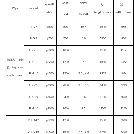
spiral
spiral
specifi-
长
宽
TYpe
model
cations
lengh（mm）
width（mm）
dia
speed
FLG-5
φ500
500
10.5
4500
555
FLG-7
φ700
700
6.6
5500
830
FLG-10
φ1000
1000
5
6500
1112
高堰式 单螺
FLG-12
φ1200
1200
6
6500
1372
旋 high weir
FLG-15
φ1500
1500
5.5，4.6
8265
1664
single screw
FLG-20
φ2000
2000
3.6，5.5
8400
2200
FLG-24
φ2400
2400
3.6
9130
2600
FLG-30
φ3000
3000
3.2
12500
3200
2FLG-12
φ1200
1200
6
6500
2600
2FLG-15
φ1500
1500
2.5，4.6
8250
3200