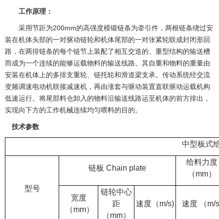
工作原理：
采用节距为200mm的高强度模锻链条为牵引件，两根链条绕过安
装在机体头部的一对驱动链轮和机体尾部的一对张紧轮联成封闭形回
路，在两排链条的每个链节上装配了相互交迭的、重型结构的输送槽
而成为一个连续的能够运载物料的输送线路。其自重和物料的重量由
安装在机体上的多排支重轮、链托轮和滑道梁支承。传动系统经交流
变频调速电动机联接减速机，再由涨套与驱动装置直联驱动运载机构
低速运行。将尾部料仓卸入的物料沿输送线路运至机体的前方排出，
实现向下方的工作机械连续均匀喂料的目的。
技术参数
中型板式
给料力度
链板 Chain plate
（mm）
型号
链轮中心
宽度
距
速度（m/s)
速度 （m/s
（mm）
（mm）