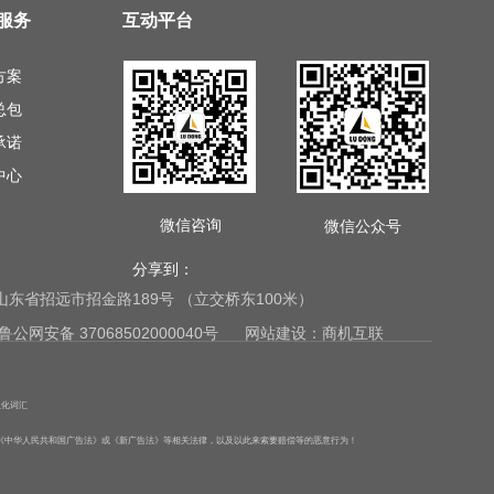
服务
互动平台
方案
总包
承诺
中心
微信咨询
微信公众号
分享到：
com 地址：山东省招远市招金路189号 （立交桥东100米）
鲁公网安备 37068502000040号
网站建设：商机互联
限化词汇
反《中华人民共和国广告法》或《新广告法》等相关法律，以及以此来索要赔偿等的恶意行为！