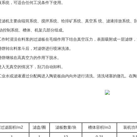
统，可适合任何工况条件下使用。
：
机主要由辊筒系统、搅拌系统、给排矿系统、真空系 统、滤液排放系统、刮
自动控制系统、槽体、机架几部分组成。
时浸没在料浆的过滤板在毛细作用下结合真空压力，表面吸附成一层滤饼，
转出料浆斗后，对滤饼进行喷淋洗涤。
继续在高真空力的作用下脱水。
无真空的情况下，刮刀自动卸料。
水或滤液通过分配阀进入陶瓷板由内向外进行清洗。清洗堵塞的微孔。在陶
：
过滤面积/m2
滤盘/圈
滤板数量/块
槽体容积/m3
装机功率