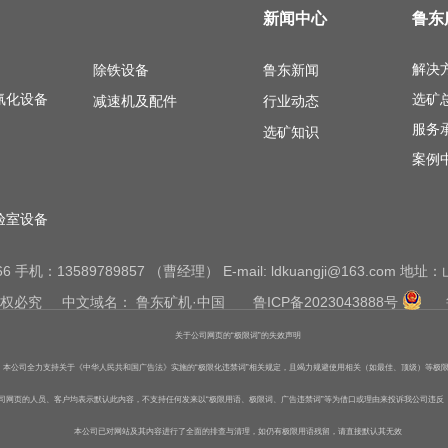
新闻中心
鲁东
解决
除铁设备
鲁东新闻
氰化设备
选矿
减速机及配件
行业动态
服务
选矿知识
案例
验室设备
1766 手机：13589789857 （曹经理） E-mail: ldkuangji@163.
有,侵权必究 中文域名：
鲁东矿机·中国
鲁ICP备2023043888号
关于公司网页的“极限词”的失效声明
本公司全力支持关于《中华人民共和国广告法》实施的“极限化违禁词”相关规定，且竭力规避使用相关（如最佳、顶级）等极
公司网页的人员、客户均表示默认此内容，不支持任何发来以“极限用语、极限词、广告违禁词”等为借口或理由来投诉我公司违
本公司已对网站及其内容进行了全面的排查与清理，如仍有极限用语残留，请直接默认其无效