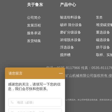
关于鲁东
产品中心
输送给料设备
公司简介
泵类
破碎
筛分设备
堆浸碳浸
发展历程
磨矿分级设备
重选设备
服务承诺
浓缩脱水设备
磁选设备
发货锦集
浮选设备
烘干设备
搅拌槽
取样、实
电话：0535-8117966 传真：0535-811
请您留言
Copyright ©招远市鲁东矿山机械有限公司版权所
感谢您的关注，请填写一下您的信
息，我们会尽快和您联系。
如果还有“极限化违禁词”用在本公司网页内，本公司申明其全部失效。所有访问本